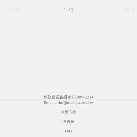
上一頁
下一頁
1
/ 1
教務處 招生組 (02)2905-2224
Email:
adm@mail.fju.edu.tw
表單下載
考古題
FAQ